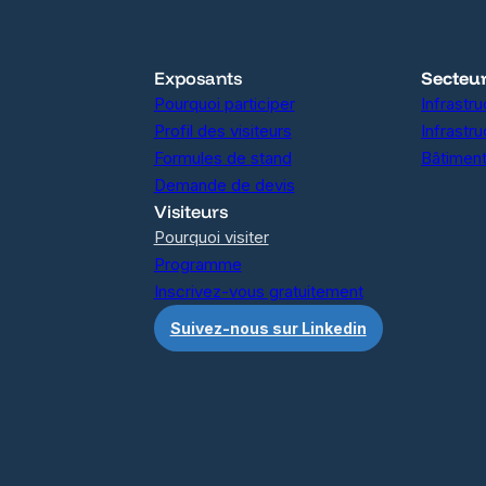
Exposants
Secteu
Pourquoi participer
Infrastr
Profil des visiteurs
Infrastr
Formules de stand
Bâtiment
Demande de devis
Visiteurs
Pourquoi visiter
Programme
Inscrivez-vous gratuitement
Suivez-nous sur Linkedin