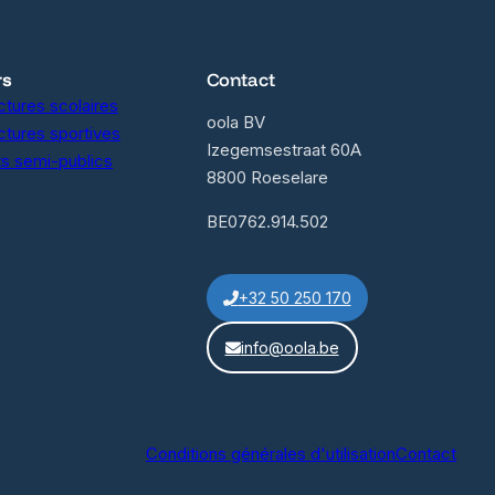
rs
Contact
uctures scolaires
oola BV
uctures sportives
Izegemsestraat 60A
s semi-publics
8800 Roeselare
BE0762.914.502
+32 50 250 170
info@oola.be
Conditions générales d'utilisation
Contact