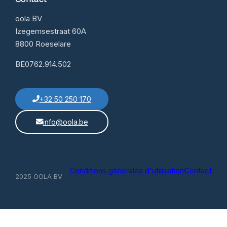
oola BV
Izegemsestraat 60A
8800 Roeselare
BE0762.914.502
+32 50 250 170
info@oola.be
Conditions générales d'utilisation
Contact
2025 OOLA BV