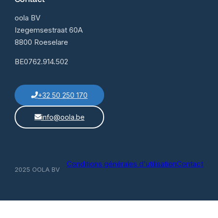
oola BV
Izegemsestraat 60A
8800 Roeselare
BE0762.914.502
+32 50 250 170
info@oola.be
Conditions générales d'utilisation
Contact
2025 OOLA BV