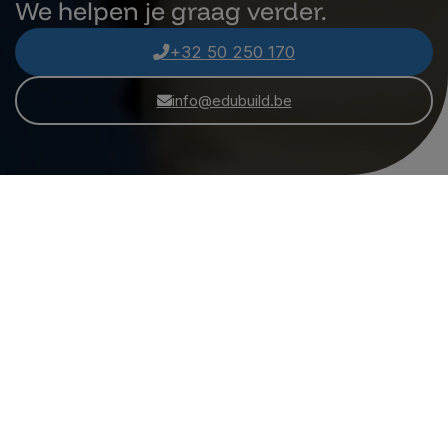
We helpen je graag verder.
+32 50 250 170
info@edubuild.be
Edubuild Summit is een
event van oola media
Locatie hoofdzetel
OOLA bv
Nokeredorpstraat 55