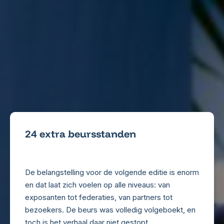
24 extra beursstanden
De belangstelling voor de volgende editie is enorm
en dat laat zich voelen op alle niveaus: van
exposanten tot federaties, van partners tot
bezoekers. De beurs was volledig volgeboekt, en
toch is het verhaal daar niet gestopt.