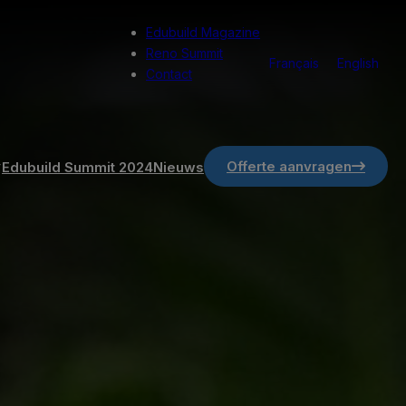
Edubuild Magazine
Reno Summit
Français
English
Contact
Offerte aanvragen
Edubuild Summit 2024
Nieuws