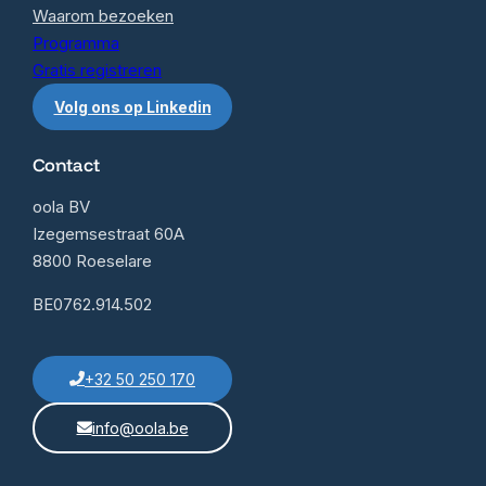
Waarom bezoeken
Programma
Gratis registreren
Volg ons op Linkedin
Contact
oola BV
Izegemsestraat 60A
8800 Roeselare
BE0762.914.502
+32 50 250 170
info@oola.be