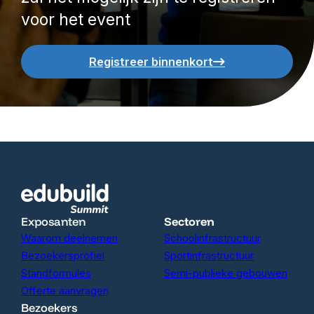
voor het event
Registreer binnenkort
Exposanten
Sectoren
Waarom deelnemen
Schoolinfrastructuur
Bezoekersprofiel
Sportinfrastructuur
Standformules
Semi-publieke gebouwen
Offerte aanvragen
Bezoekers