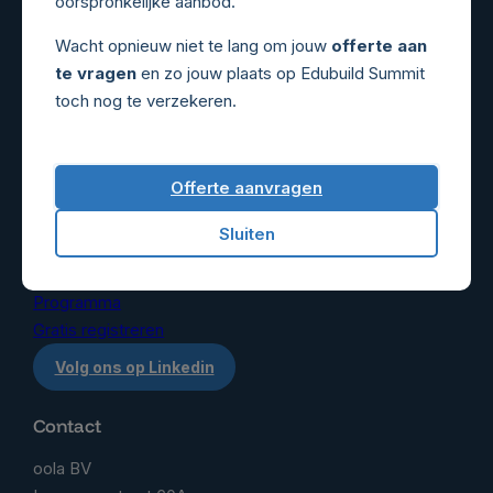
oorspronkelijke aanbod.
Wacht opnieuw niet te lang om jouw
offerte aan
te vragen
en zo jouw plaats op Edubuild Summit
toch nog te verzekeren.
Exposanten
Sectoren
Waarom deelnemen
Schoolinfrastructuur
Bezoekersprofiel
Sportinfrastructuur
Offerte aanvragen
Standformules
Semi-publieke gebouwen
Offerte aanvragen
Sluiten
Bezoekers
Waarom bezoeken
Programma
Gratis registreren
Volg ons op Linkedin
Contact
oola BV