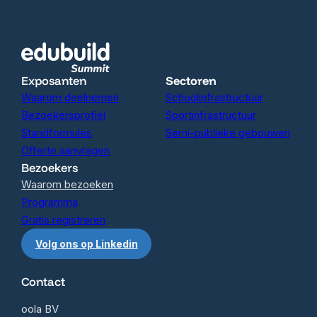
Exposanten
Sectoren
Waarom deelnemen
Schoolinfrastructuur
Bezoekersprofiel
Sportinfrastructuur
Standformules
Semi-publieke gebouwen
Offerte aanvragen
Bezoekers
Waarom bezoeken
Programma
Gratis registreren
Volg ons op Linkedin
Contact
oola BV