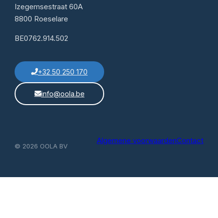
Izegemsestraat 60A
8800 Roeselare
BE0762.914.502
+32 50 250 170
info@oola.be
Algemene voorwaarden
Contact
© 2026 OOLA BV