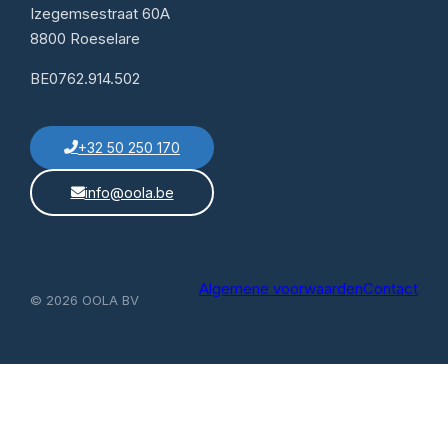
Izegemsestraat 60A
8800 Roeselare
BE0762.914.502
+32 50 250 170
info@oola.be
Algemene voorwaarden
Contact
© 2026 OOLA BV