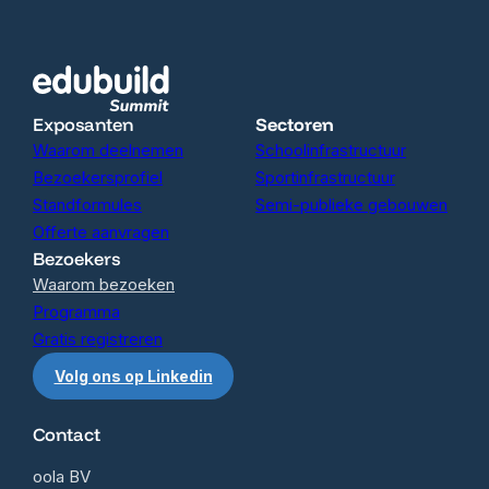
Exposanten
Sectoren
Waarom deelnemen
Schoolinfrastructuur
Bezoekersprofiel
Sportinfrastructuur
Standformules
Semi-publieke gebouwen
Offerte aanvragen
Bezoekers
Waarom bezoeken
Programma
Gratis registreren
Volg ons op Linkedin
Contact
oola BV