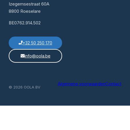
Izegemsestraat 60A
8800 Roeselare
BE0762.914.502
+32 50 250 170
info@oola.be
Algemene voorwaarden
Contact
© 2026 OOLA BV