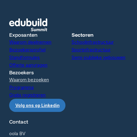
Exposanten
Sectoren
Waarom deelnemen
Schoolinfrastructuur
Bezoekersprofiel
Sportinfrastructuur
Standformules
Semi-publieke gebouwen
Offerte aanvragen
Bezoekers
Waarom bezoeken
Programma
Gratis registreren
Volg ons op Linkedin
Contact
oola BV