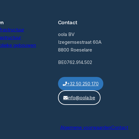
en
Contact
frastructuur
oola BV
rastructuur
Izegemsestraat 60A
blieke gebouwen
8800 Roeselare
BE0762.914.502
+32 50 250 170
info@oola.be
Algemene voorwaarden
Contact