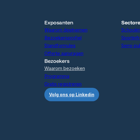
Exposanten
Sector
Waarom deelnemen
Schoolin
Bezoekersprofiel
Sportinf
Standformules
Semi-pu
Offerte aanvragen
Bezoekers
Waarom bezoeken
Programma
Gratis registreren
Volg ons op Linkedin