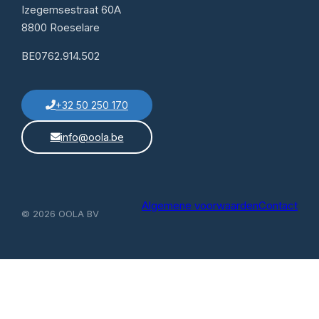
Izegemsestraat 60A
8800 Roeselare
BE0762.914.502
+32 50 250 170
info@oola.be
Algemene voorwaarden
Contact
© 2026 OOLA BV