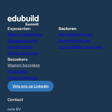
Exposanten
Sectoren
Waarom deelnemen
Schoolinfrastructuur
Bezoekersprofiel
Sportinfrastructuur
Standformules
Semi-publieke gebouwen
Offerte aanvragen
Bezoekers
Waarom bezoeken
Programma
Gratis registreren
Volg ons op Linkedin
Contact
oola BV