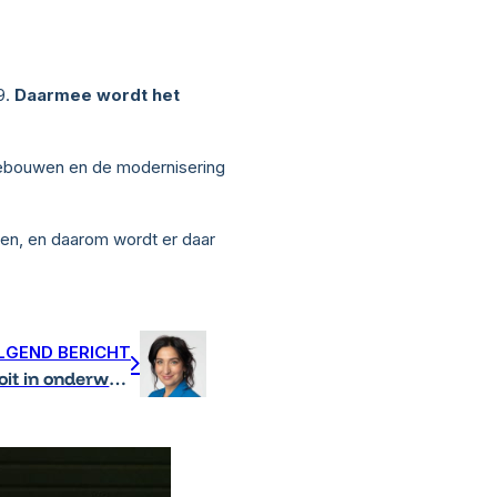
9.
Daarmee wordt het
gebouwen en de modernisering
gen, en daarom wordt er daar
LGEND BERICHT
Grootste investeringsgolf ooit in onderwijsinfrastructuur: minister Demir voorziet 3,2 miljard euro voor schoolgebouwen, cijfers onderstrepen de noodzaak