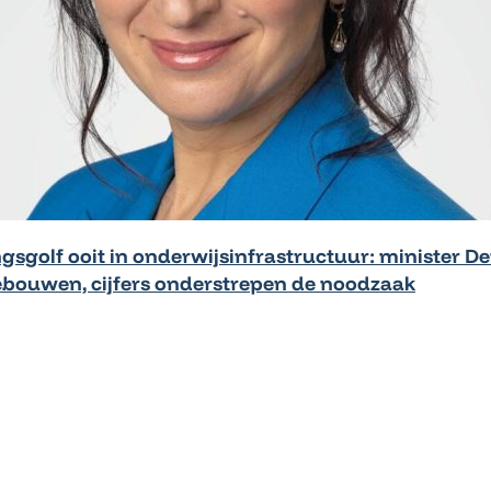
gsgolf ooit in onderwijsinfrastructuur: minister De
ebouwen, cijfers onderstrepen de noodzaak