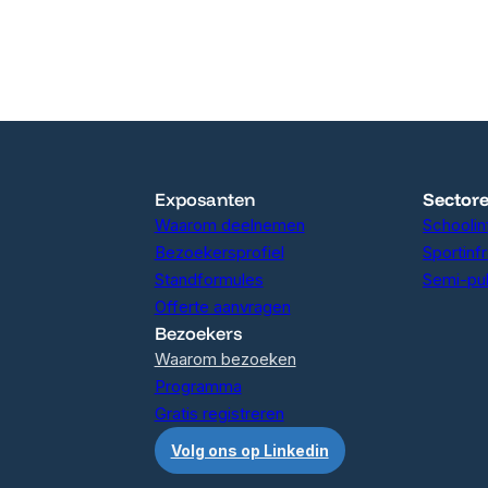
Exposanten
Sector
Waarom deelnemen
Schoolin
Bezoekersprofiel
Sportinf
Standformules
Semi-pu
Offerte aanvragen
Bezoekers
Waarom bezoeken
Programma
Gratis registreren
Volg ons op Linkedin