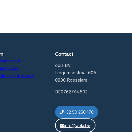
en
Contact
frastructuur
oola BV
rastructuur
Izegemsestraat 60A
blieke gebouwen
8800 Roeselare
BE0762.914.502
+32 50 250 170
info@oola.be