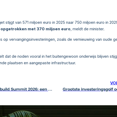
get stijgt van 571 miljoen euro in 2025 naar 750 miljoen euro in 202
r opgetrokken met 370 miljoen euro
, meldt de minister.
us op vervangingsinvesteringen, zoals de vernieuwing van oude 
lt dat de noden vooral in het buitengewoon onderwijs blijven stij
nde plaatsen en aangepaste infrastructuur.
VO
Vooruitblik Edubuild Summit 2026: een sector in beweging, een event in versnelling